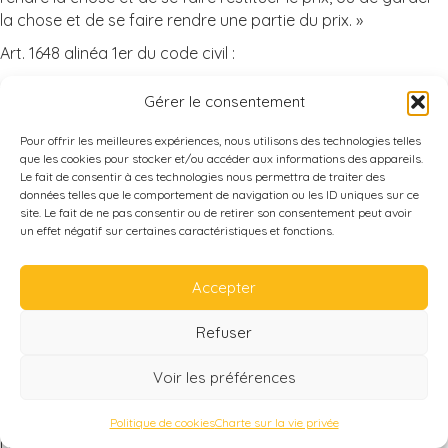
la chose et de se faire rendre une partie du prix. »
Art. 1648 alinéa 1er du code civil :
« L'action résultant des vices rédhibitoires doit être intentée
Gérer le consentement
par l'acquéreur dans un délai de deux ans à compter de la
découverte du vice. »
Pour offrir les meilleures expériences, nous utilisons des technologies telles
que les cookies pour stocker et/ou accéder aux informations des appareils.
Il est rappelé que la recherche de solutions amiables
Le fait de consentir à ces technologies nous permettra de traiter des
préalablement à une éventuelle action en justice
données telles que le comportement de navigation ou les ID uniques sur ce
n'interrompt pas les délais d'action des garanties légales ni
site. Le fait de ne pas consentir ou de retirer son consentement peut avoir
un effet négatif sur certaines caractéristiques et fonctions.
la durée de toute éventuelle garantie contractuelle.
Accepter
ARTICLE 12 – RESPONSABILITÉ ET GARANTIE
Refuser
1°) La garantie ne peut être mise en œuvre pour les vices
apparents.
Voir les préférences
L’Exploitant s’engage à remédier à tout défaut provenant de
sa faute démontrée dans l’exécution de sa prestation.
Politique de cookies
Charte sur la vie privée
La responsabilité de l’Exploitant ne saurait être engagée