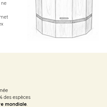
, ne
rmet
ex
nnée
80% des espèces
re mondiale
.