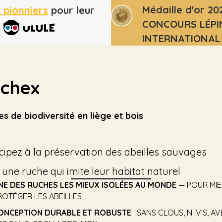
Médaille d'or 20
 pionniers
pour leur
CONCOURS LÉPI
r
INTERNATIONAL
chex
s de biodiversité en liège et bois
icipez à la préservation des abeilles sauvages
 une ruche qui imite leur habitat naturel
NE DES RUCHES LES MIEUX ISOLÉES AU MONDE
— POUR MI
ROTÉGER LES ABEILLES
ONCEPTION DURABLE ET ROBUSTE
: SANS CLOUS, NI VIS, A