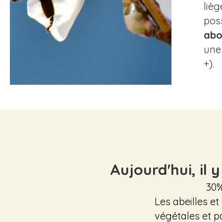
lièg
pos
abo
un
+).
Aujourd'hui, il 
30%
Les abeilles e
végétales et 