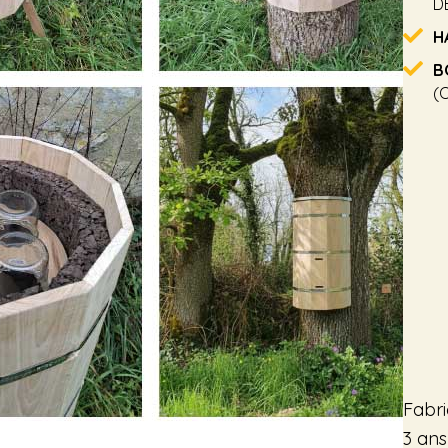
D
H
B
(
Fabri
3 an