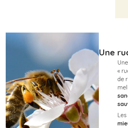
Une ruc
Une
« ru
de r
mell
san
sau
Les 
mie