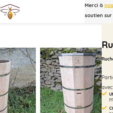
Merci à
nos
soutien su
Ru
Ruche
Part
avec
U
P
C