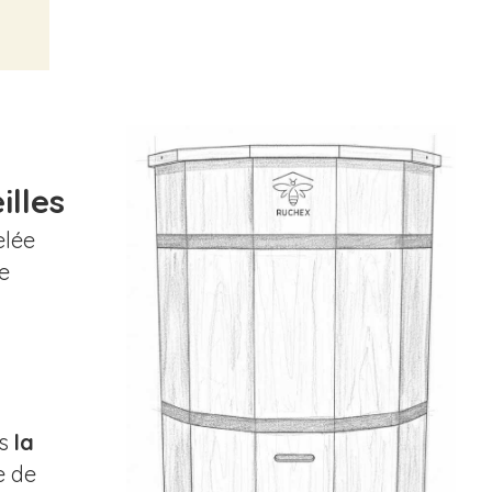
illes
elée
pe
es
la
e de