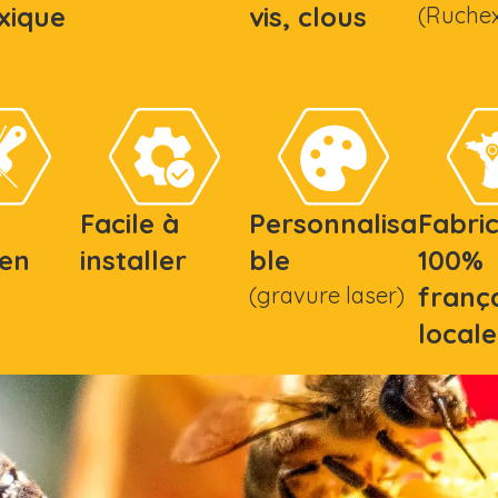
xique
vis, clous
(Ruchex
Facile à
Personnalisa
Fabri
ien
installer
ble
100%
frança
(gravure laser)
locale