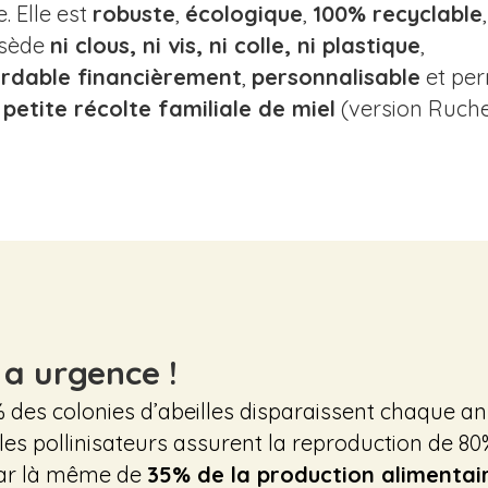
e. Elle est
robuste
,
écologique
,
100% recyclable
sède
ni clous, ni vis, ni colle, ni plastique
,
rdable financièrement
,
personnalisable
et pe
e
petite récolte familiale de miel
(version Ruch
y a urgence !
 des colonies d’abeilles disparaissent chaque a
t les pollinisateurs assurent la reproduction de 
par là même de
35% de la production alimentai