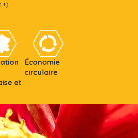
 +)
cation
Économie
circulaire
ise et