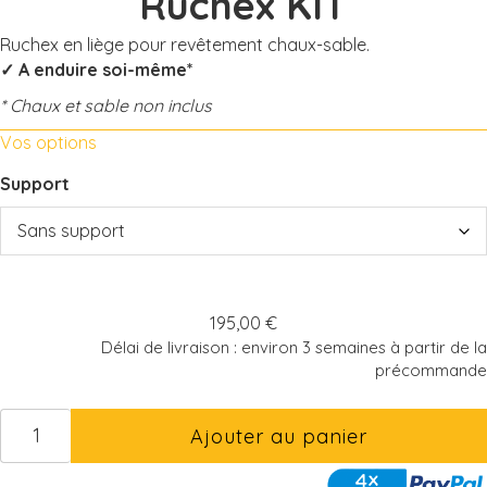
Ruchex KIT
Ruchex en liège pour revêtement chaux-sable.
✓
A enduire soi-même*
* Chaux et sable non inclus
Vos options
Support
195,00
€
Délai de livraison : environ 3 semaines à partir de la
précommande
quantité
Ajouter au panier
de
Ruchex